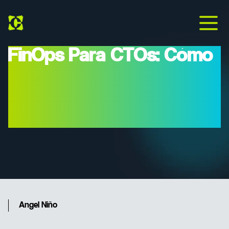
FinOps Para CTOs: Cómo
Reducir Tu Factura De
AWS Un 30% Sin
Reescribir Código
Angel Niño