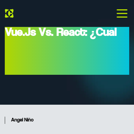
Vue.js Vs. React: ¿Cuál
Es El Framework Ideal
Para Tu Próximo
Proyecto?
Angel Niño