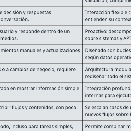
validación, cumplimie
de decisión y respuestas
Interacción flexible
conversación.
entienden su context
usuario y responde dentro de un
Proactivo: descompon
ermedios.
sobre sistemas y API
amientos manuales y actualizaciones
Diseñado con bucles 
según datos operativ
s o a cambios de negocio; requiere
Arquitectura modular
rediseñar todo el si
ntrada en mostrar información simple
Integración profunda
internas para ejecut
ribir flujos y contenidos, con poca
Se escalan casos de
nuevos flujos sobre 
odo, incluso para tareas simples,
Permite combinar mo