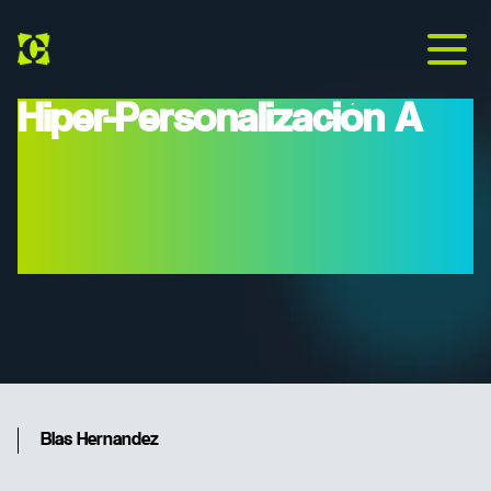
Hiper-Personalización A
Escala: Usando IA Para
Que Tu CRM "hable" Con
Tus Clientes
Blas Hernandez