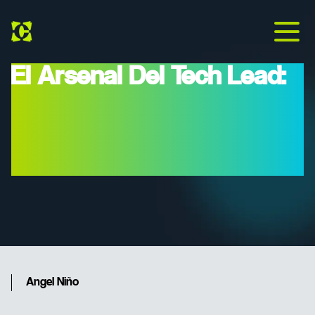
El Arsenal Del Tech Lead:
7 Herramientas De IA Que
Aceleran El Desarrollo En
2026
Angel Niño