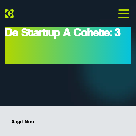
De Startup A Cohete: 3
Lecciones De Éxito Del
Caso Clientify
Angel Niño