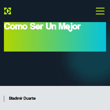
Cómo Ser Un Mejor
Programador: 5 Hábitos
Que Marcan La Diferencia
Bladimir Duarte