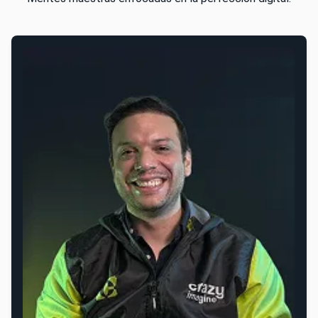
Blas Hernandez
Fundador y Director Ejecutivo
Como ingeniero y estratega de negocios, mi misión es
simple: garantizar que cada proyecto no solo cumpla
con la excelencia técnica, sino que también genere
un impacto real en el crecimiento de nuestros
clientes. Soy el responsable final de que nuestra
promesa de valor se cumpla.