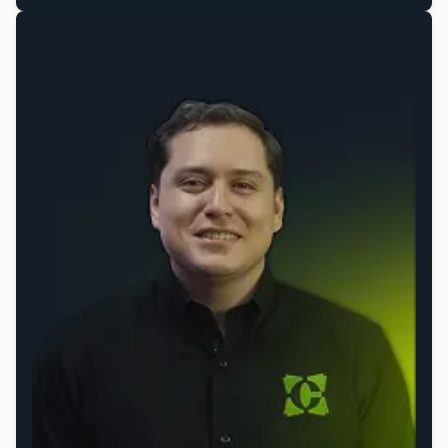
Angel Niño
Gerente de Ventas
Soy tu primer punto de contacto y tu consultor
estratégico. Mi labor es escuchar y entender a fondo
los retos de tu negocio para diseñar la solución
tecnológica que realmente necesitas. Mi objetivo no
es vender, es asegurarme de que inicies una
colaboración que te lleve al éxito.